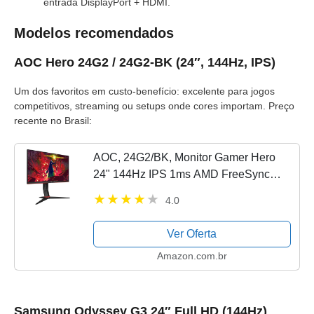
entrada DisplayPort + HDMI.
Modelos recomendados
AOC Hero 24G2 / 24G2-BK (24″, 144Hz, IPS)
Um dos favoritos em custo-benefício: excelente para jogos
competitivos, streaming ou setups onde cores importam. Preço
recente no Brasil:
AOC, 24G2/BK, Monitor Gamer Hero
24" 144Hz IPS 1ms AMD FreeSync
24G2, COR PRETA/VERMELHA
4.0
Ver Oferta
Amazon.com.br
Samsung Odyssey G3 24″ Full HD (144Hz)