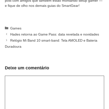
post com amigos que também estão montando setup gamer —
e fique de olho nos demais guias do SmartGear!
Categorias
Games
Hades retorna ao Game Pass: data revelada e novidades
Relógio Mi Band 10 smart-band: Tela AMOLED e Bateria
Duradoura
Deixe um comentário
Comentário