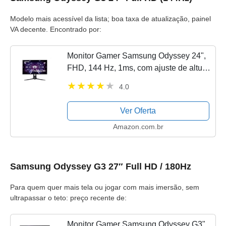
Modelo mais acessível da lista; boa taxa de atualização, painel
VA decente. Encontrado por:
Monitor Gamer Samsung Odyssey 24",
FHD, 144 Hz, 1ms, com ajuste de altura,
HDMI, DP, VGA, Freesync, Preto, Série
4.0
G3
Ver Oferta
Amazon.com.br
Samsung Odyssey G3 27″ Full HD / 180Hz
Para quem quer mais tela ou jogar com mais imersão, sem
ultrapassar o teto: preço recente de:
Monitor Gamer Samsung Odyssey G3",