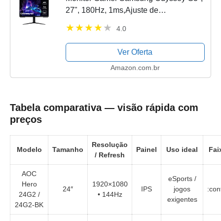
27", 180Hz, 1ms,Ajuste de
Altura,Freesync,DP,HDMI,FHD, preto
4.0
Ver Oferta
Amazon.com.br
Tabela comparativa — visão rápida com
preços
Resolução
Modelo
Tamanho
Painel
Uso ideal
Fai
/ Refresh
AOC
eSports /
Hero
1920×1080
24″
IPS
jogos
:con
24G2 /
• 144Hz
exigentes
24G2-BK