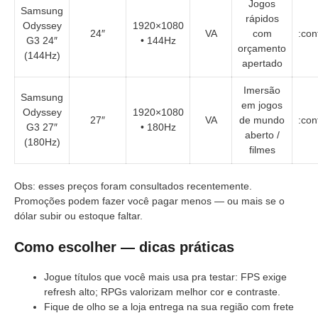
Jogos
Samsung
rápidos
Odyssey
1920×1080
24″
VA
com
:con
G3 24″
• 144Hz
orçamento
(144Hz)
apertado
Imersão
Samsung
em jogos
Odyssey
1920×1080
27″
VA
de mundo
:con
G3 27″
• 180Hz
aberto /
(180Hz)
filmes
Obs: esses preços foram consultados recentemente.
Promoções podem fazer você pagar menos — ou mais se o
dólar subir ou estoque faltar.
Como escolher — dicas práticas
Jogue títulos que você mais usa pra testar: FPS exige
refresh alto; RPGs valorizam melhor cor e contraste.
Fique de olho se a loja entrega na sua região com frete