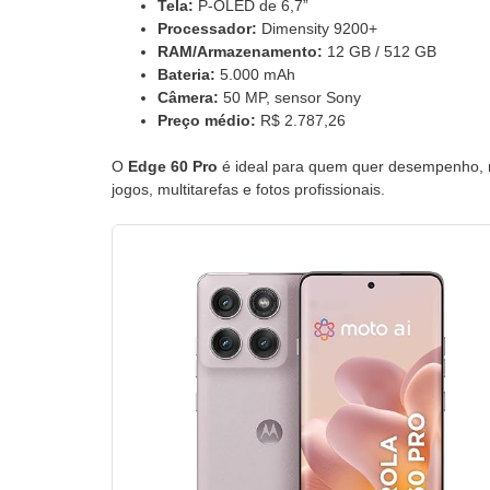
Tela:
P-OLED de 6,7”
Processador:
Dimensity 9200+
RAM/Armazenamento:
12 GB / 512 GB
Bateria:
5.000 mAh
Câmera:
50 MP, sensor Sony
Preço médio:
R$ 2.787,26
O
Edge 60 Pro
é ideal para quem quer desempenho, re
jogos, multitarefas e fotos profissionais.