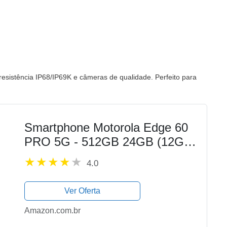
sistência IP68/IP69K e câmeras de qualidade. Perfeito para
Smartphone Motorola Edge 60
PRO 5G - 512GB 24GB (12GB
RAM+12GB Ram Boost) Tela
4.0
Quad-Curve moto AI 50MP
Sony Camera ultrarresistencia
Ver Oferta
militar IP68 + IP69 - Rosa
Amazon.com.br