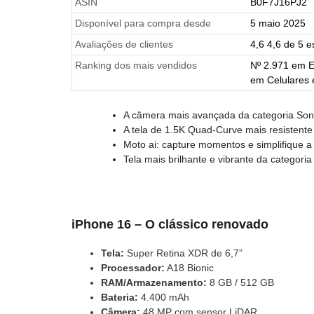
ASIN
B0F7J16PJ2
Disponível para compra desde
5 maio 2025
Avaliações de clientes
4,6 4,6 de 5 e
Ranking dos mais vendidos
Nº 2.971 em E
em Celulares
A câmera mais avançada da categoria Son
A tela de 1.5K Quad-Curve mais resistente
Moto ai: capture momentos e simplifique a 
Tela mais brilhante e vibrante da categoria
iPhone 16 – O clássico renovado
Tela:
Super Retina XDR de 6,7”
Processador:
A18 Bionic
RAM/Armazenamento:
8 GB / 512 GB
Bateria:
4.400 mAh
Câmera:
48 MP com sensor LiDAR