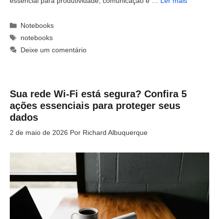
essencial para produtividade, comunicação e …
Ler mais
Categorias
Notebooks
Tags
notebooks
Deixe um comentário
Sua rede Wi-Fi está segura? Confira 5
ações essenciais para proteger seus
dados
2 de maio de 2026
Por
Richard Albuquerque