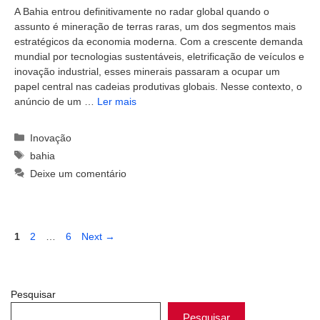
A Bahia entrou definitivamente no radar global quando o
assunto é mineração de terras raras, um dos segmentos mais
estratégicos da economia moderna. Com a crescente demanda
mundial por tecnologias sustentáveis, eletrificação de veículos e
inovação industrial, esses minerais passaram a ocupar um
papel central nas cadeias produtivas globais. Nesse contexto, o
anúncio de um …
Ler mais
Categorias
Inovação
Tags
bahia
Deixe um comentário
Page
Page
Page
1
2
…
6
Next
→
Pesquisar
Pesquisar