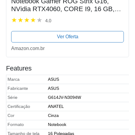
Notebook Gamer ROG Strix G16,
NVidia RTX4060, CORE I9, 16 GB,
512 GB, Windows 11 Home, Eclipse
4.0
Gray - G614JV-N3094W
Ver Oferta
Amazon.com.br
Features
Marca
ASUS
Fabricante
ASUS
Série
G614JV-N3094W
Certificação
ANATEL
Cor
Cinza
Formato
Notebook
Tamanho de tela
16 Polegadas