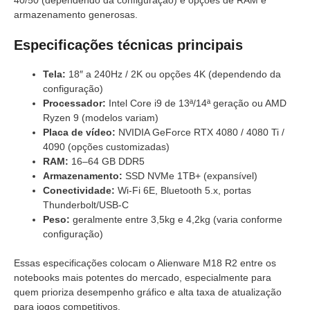
armazenamento generosas.
Especificações técnicas principais
Tela:
18″ a 240Hz / 2K ou opções 4K (dependendo da
configuração)
Processador:
Intel Core i9 de 13ª/14ª geração ou AMD
Ryzen 9 (modelos variam)
Placa de vídeo:
NVIDIA GeForce RTX 4080 / 4080 Ti /
4090 (opções customizadas)
RAM:
16–64 GB DDR5
Armazenamento:
SSD NVMe 1TB+ (expansível)
Conectividade:
Wi-Fi 6E, Bluetooth 5.x, portas
Thunderbolt/USB-C
Peso:
geralmente entre 3,5kg e 4,2kg (varia conforme
configuração)
Essas especificações colocam o Alienware M18 R2 entre os
notebooks mais potentes do mercado, especialmente para
quem prioriza desempenho gráfico e alta taxa de atualização
para jogos competitivos.