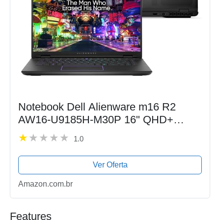
Notebook Dell Alienware m16 R2
AW16-U9185H-M30P 16" QHD+
Intel® Core™ Ultra 9 32GB 1TB SSD
1.0
RTX 4070 Win 11
Ver Oferta
Amazon.com.br
Features