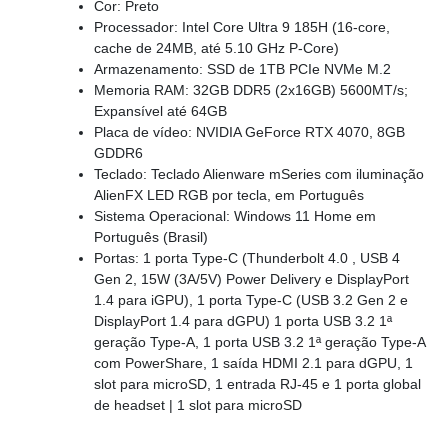
Cor: Preto
Processador: Intel Core Ultra 9 185H (16-core,
cache de 24MB, até 5.10 GHz P-Core)
Armazenamento: SSD de 1TB PCIe NVMe M.2
Memoria RAM: 32GB DDR5 (2x16GB) 5600MT/s;
Expansível até 64GB
Placa de vídeo: NVIDIA GeForce RTX 4070, 8GB
GDDR6
Teclado: Teclado Alienware mSeries com iluminação
AlienFX LED RGB por tecla, em Português
Sistema Operacional: Windows 11 Home em
Português (Brasil)
Portas: 1 porta Type-C (Thunderbolt 4.0 , USB 4
Gen 2, 15W (3A/5V) Power Delivery e DisplayPort
1.4 para iGPU), 1 porta Type-C (USB 3.2 Gen 2 e
DisplayPort 1.4 para dGPU) 1 porta USB 3.2 1ª
geração Type-A, 1 porta USB 3.2 1ª geração Type-A
com PowerShare, 1 saída HDMI 2.1 para dGPU, 1
slot para microSD, 1 entrada RJ-45 e 1 porta global
de headset | 1 slot para microSD