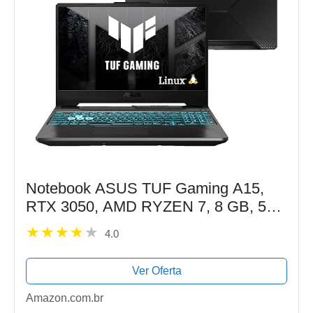
Notebook ASUS TUF Gaming A15,
RTX 3050, AMD RYZEN 7, 8 GB, 512
GB SSD, KeepOS, Tela 15.6'' FHD,
4.0
Graphite Black - FA506NCR-HN089
Ver Oferta
Amazon.com.br