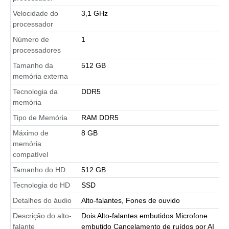
Velocidade do
3,1 GHz
processador
Número de
1
processadores
Tamanho da
512 GB
memória externa
Tecnologia da
DDR5
memória
Tipo de Memória
RAM DDR5
Máximo de
8 GB
memória
compatível
Tamanho do HD
512 GB
Tecnologia do HD
SSD
Detalhes do áudio
Alto-falantes, Fones de ouvido
Descrição do alto-
Dois Alto-falantes embutidos Microfone
falante
embutido Cancelamento de ruídos por AI