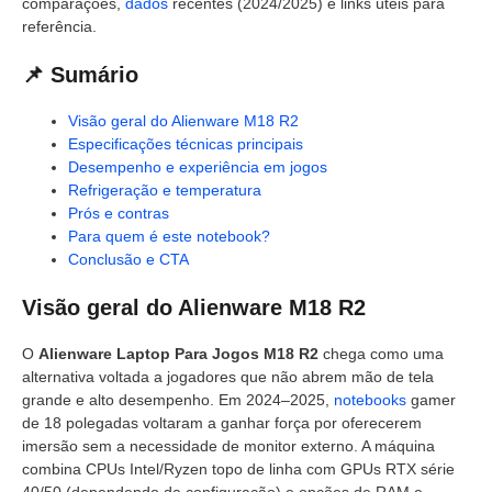
comparações,
dados
recentes (2024/2025) e links úteis para
referência.
📌 Sumário
Visão geral do Alienware M18 R2
Especificações técnicas principais
Desempenho e experiência em jogos
Refrigeração e temperatura
Prós e contras
Para quem é este notebook?
Conclusão e CTA
Visão geral do Alienware M18 R2
O
Alienware Laptop Para Jogos M18 R2
chega como uma
alternativa voltada a jogadores que não abrem mão de tela
grande e alto desempenho. Em 2024–2025,
notebooks
gamer
de 18 polegadas voltaram a ganhar força por oferecerem
imersão sem a necessidade de monitor externo. A máquina
combina CPUs Intel/Ryzen topo de linha com GPUs RTX série
40/50 (dependendo da configuração) e opções de RAM e