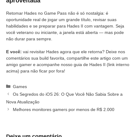
aproveitada
Retomar Hades no Game Pass não é só nostalgia: é
oportunidade real de jogar um grande título, revisar suas
habilidades e se preparar para Hades II com vantagem. Seja
você veterano ou iniciante, a janela está aberta — mas pode
não durar para sempre.
E você:
vai revisitar Hades agora que ele retorna? Deixe nos
comentários sua build favorita, compartilhe este artigo com um
amigo gamer e acompanhe nosso guia de Hades II (link interno
acima) para não ficar por fora!
Categorias
Games
Os Segredos do iOS 26: O Que Você Não Sabia Sobre a
Nova Atualização
Melhores monitores gamers por menos de R$ 2.000
Deixe um comentário