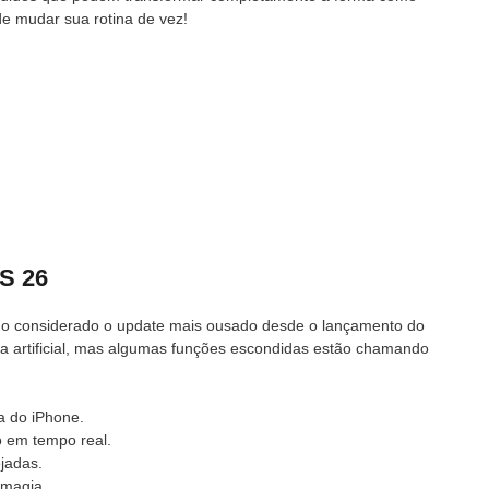
de mudar sua rotina de vez!
S 26
o considerado o update mais ousado desde o lançamento do
ia artificial, mas algumas funções escondidas estão chamando
ia do iPhone.
o em tempo real.
jadas.
 magia.