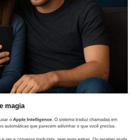
ce magia
 usar o
Apple Intelligence
. O sistema traduz chamadas em
es automáticas que parecem adivinhar o que você precisa.
e ver a conversa traduzida, sem apps extras. Ou receber ajuda