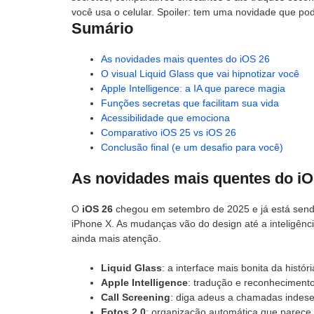
você usa o celular. Spoiler: tem uma novidade que po
Sumário
As novidades mais quentes do iOS 26
O visual Liquid Glass que vai hipnotizar você
Apple Intelligence: a IA que parece magia
Funções secretas que facilitam sua vida
Acessibilidade que emociona
Comparativo iOS 25 vs iOS 26
Conclusão final (e um desafio para você)
As novidades mais quentes do iO
O
iOS 26
chegou em setembro de 2025 e já está send
iPhone X. As mudanças vão do design até a inteligênc
ainda mais atenção.
Liquid Glass
: a interface mais bonita da histór
Apple Intelligence
: tradução e reconheciment
Call Screening
: diga adeus a chamadas indese
Fotos 2.0
: organização automática que parece