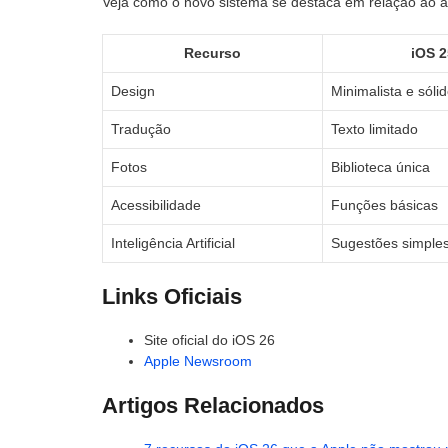
Veja como o novo sistema se destaca em relação ao an
Recurso
iOS 2
Design
Minimalista e sóli
Tradução
Texto limitado
Fotos
Biblioteca única
Acessibilidade
Funções básicas
Inteligência Artificial
Sugestões simple
Links Oficiais
Site oficial do iOS 26
Apple Newsroom
Artigos Relacionados