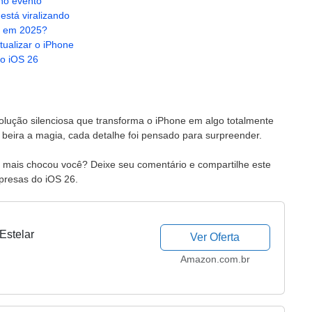
no evento
está viralizando
a em 2025?
tualizar o iPhone
no iOS 26
ução silenciosa que transforma o iPhone em algo totalmente
que beira a magia, cada detalhe foi pensado para surpreender.
so mais chocou você? Deixe seu comentário e compartilhe este
presas do iOS 26.
Estelar
Ver Oferta
Amazon.com.br