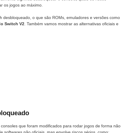
tar os jogos ao máximo.
tch desbloqueado, o que são ROMs, emuladores e versões como
do Switch V2
. Também vamos mostrar as alternativas oficiais e
bloqueado
 consoles que foram modificados para rodar jogos de forma não
e softwares não oficiais, mas envolve riscos sérios, como: