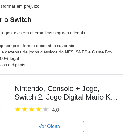
sformar em prejuízo.
ar o Switch
ogos, existem alternativas seguras e legais:
p sempre oferece descontos sazonais.
 a dezenas de jogos clássicos do NES, SNES e Game Boy.
00% legal.
cas e digitais.
Nintendo, Console + Jogo,
Switch 2, Jogo Digital Mario Kart
World, Nintendo Switch 2 –
4.0
Modelo Nacional de Tomada
Ver Oferta