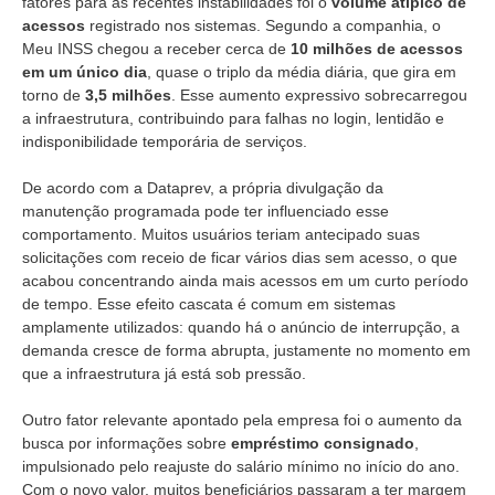
fatores para as recentes instabilidades foi o
volume atípico de
acessos
registrado nos sistemas. Segundo a companhia, o
Meu INSS chegou a receber cerca de
10 milhões de acessos
em um único dia
, quase o triplo da média diária, que gira em
torno de
3,5 milhões
. Esse aumento expressivo sobrecarregou
a infraestrutura, contribuindo para falhas no login, lentidão e
indisponibilidade temporária de serviços.
De acordo com a Dataprev, a própria divulgação da
manutenção programada pode ter influenciado esse
comportamento. Muitos usuários teriam antecipado suas
solicitações com receio de ficar vários dias sem acesso, o que
acabou concentrando ainda mais acessos em um curto período
de tempo. Esse efeito cascata é comum em sistemas
amplamente utilizados: quando há o anúncio de interrupção, a
demanda cresce de forma abrupta, justamente no momento em
que a infraestrutura já está sob pressão.
Outro fator relevante apontado pela empresa foi o aumento da
busca por informações sobre
empréstimo consignado
,
impulsionado pelo reajuste do salário mínimo no início do ano.
Com o novo valor, muitos beneficiários passaram a ter margem