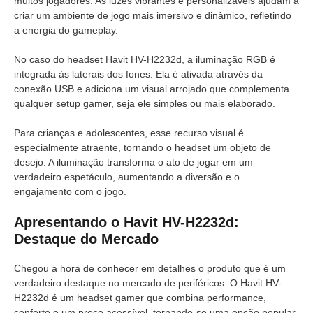
muitos jogadores. As luzes vibrantes e personalizáveis ajudam a
criar um ambiente de jogo mais imersivo e dinâmico, refletindo
a energia do gameplay.
No caso do headset Havit HV-H2232d, a iluminação RGB é
integrada às laterais dos fones. Ela é ativada através da
conexão USB e adiciona um visual arrojado que complementa
qualquer setup gamer, seja ele simples ou mais elaborado.
Para crianças e adolescentes, esse recurso visual é
especialmente atraente, tornando o headset um objeto de
desejo. A iluminação transforma o ato de jogar em um
verdadeiro espetáculo, aumentando a diversão e o
engajamento com o jogo.
Apresentando o Havit HV-H2232d:
Destaque do Mercado
Chegou a hora de conhecer em detalhes o produto que é um
verdadeiro destaque no mercado de periféricos. O Havit HV-
H2232d é um headset gamer que combina performance,
conforto e um preço acessível, tornando-se uma opção popular